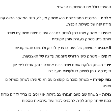
המארז כולל את המשחקים הבאים:
דלגית
– הדלגית המפורסמת היא משחק מעולה, כזה המשלב הנאה עם
מידה יפה של פעילות גופנית.
דומינו
– משחק אותו ניתן לשחק בחברה ואפילו ישנם משחקים שונים
אותם ניתן לשחק בעזרת אותן הקוביות.
5 אבנים
– משחק של פעם בו צריך לזרוק ולתפוס חמש קוביות.
דוקים
– משחק כיפי הדורש מיומנות עדינה של האצבעות.
יויו
– משחק הלוקח אותנו שנים רבות אחורה בזמן, אפילו לימי יוון
העתיקה. ניתן לשחק בו ולעשות תעלולים.
גומי קפיצה
– משחק מוכר בו קופצים עם הגומי וניתן לשחק משחקים
שונים.
גולות
– משחק שם פעם הנקרא גם ג'ולות או ג'ולים בו צריך לזרוק גולות
כמה שיותר קרוב לקיר, להכניס לבור ועוד גירסאות נוספות.