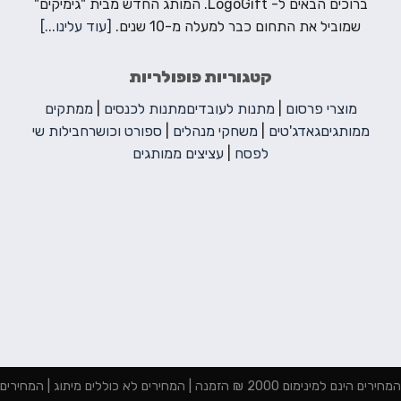
ברוכים הבאים ל- LogoGift. המותג החדש מבית "גימיקים"
שמוביל את התחום כבר למעלה מ-10 שנים.
[עוד עלינו...]
קטגוריות פופולריות
מוצרי פרסום
|
מתנות לעובדים
מתנות לכנסים
|
ממתקים
ממותגים
גאדג'טים
|
משחקי מנהלים
|
ספורט וכושר
חבילות שי
לפסח
|
עציצים ממותגים
המחירים הינם למינימום 2000 ₪ הזמנה | המחירים לא כוללים מיתוג | המחירים