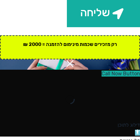
שליחה
רק מזכירים שכמות מינימום להזמנה = 2000 ₪
Call Now Button
דילוג לתוכן
תח