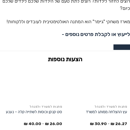
רוצים לחזור לילדות? רוצים לתת טעם של הילדות שלכם לילדים שלכם
כיום?
מארז משחקי "גיימר" הוא המתנה האולטימטיבית לעובדים וללקוחות!
לייעוץ או לקבלת פרטים נוספים -
צרו קשר
מתנות למשרד ולמנהל
מתנות למשרד ולמנהל
עץ ההצלחה ממותג למשרד
סט קנקן וכוסות לשתייה קלה – נענע
₪
40.00
-
₪
26.00
₪
30.90
-
₪
26.27