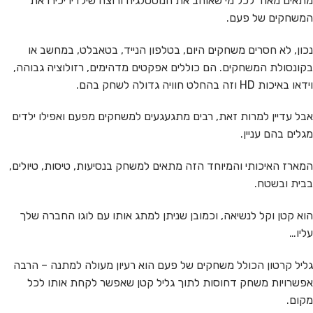
מתאים מאוד לכל מי שאוהב את הנוסטלגיה ורוצה שילדיו יכירו את
המשחקים של פעם.
נכון, לא חסרים משחקים היום, בטלפון הנייד, בטאבלט, במחשב או
בקונסולת המשחקים. הם כוללים אפקטים מדהימים, רזולוציה גבוהה,
וידאו באיכות HD וזה בהחלט חוויה גדולה לשחק בהם.
אבל עדיין למרות זאת, רבים מתגעגעים למשחקים מפעם ואפילו ילדים
מגלים בהם עניין.
המארז האיכותי והמיוחד הזה מתאים למשחק בנסיעות, טיסות, טיולים,
בבית ובשטח.
הוא קטן וקל לנשיאה, וכמובן שניתן למתג אותו עם לוגו החברה שלך
עליו…
גליל קרטון הכולל משחקים של פעם הוא רעיון מעולה למתנה – הרבה
אפשרויות משחק דחוסות לתוך גליל קטן שאפשר לקחת אותו לכל
מקום.