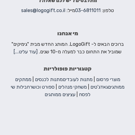
מתלבטים? יש לכם שאלה?
טלפון:
03-6811011
מייל:
sales@logogift.co.il
מי אנחנו
ברוכים הבאים ל- LogoGift. המותג החדש מבית "גימיקים"
שמוביל את התחום כבר למעלה מ-10 שנים.
[עוד עלינו...]
קטגוריות פופולריות
מוצרי פרסום
|
מתנות לעובדים
מתנות לכנסים
|
ממתקים
ממותגים
גאדג'טים
|
משחקי מנהלים
|
ספורט וכושר
חבילות שי
לפסח
|
עציצים ממותגים