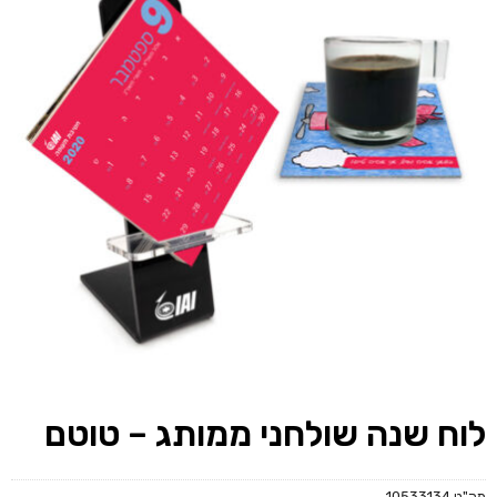
לוח שנה שולחני ממותג – טוטם
מק"ט
10533134