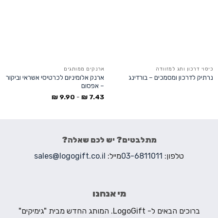
כיסוי דרכון ותג למזוודה
ארנקים ממותגים
ארנק אלומיניום לכרטיסי אשראי וביקור
נרתיק לדרכון ומסמכים – בורדינג
– אפסום
₪
9.90
-
₪
7.43
מתלבטים? יש לכם שאלה?
טלפון:
03-6811011
מייל:
sales@logogift.co.il
מי אנחנו
ברוכים הבאים ל- LogoGift. המותג החדש מבית "גימיקים"