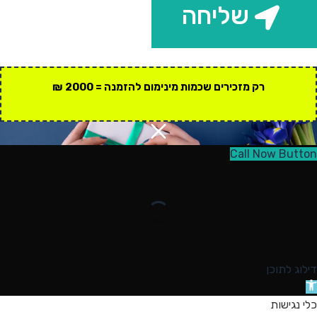
שליחה
רק מזכירים שכמות מינימום להזמנה = 2000 ₪
Call Now Button
דילוג לתוכן
תח
רגל
כלי נגישות