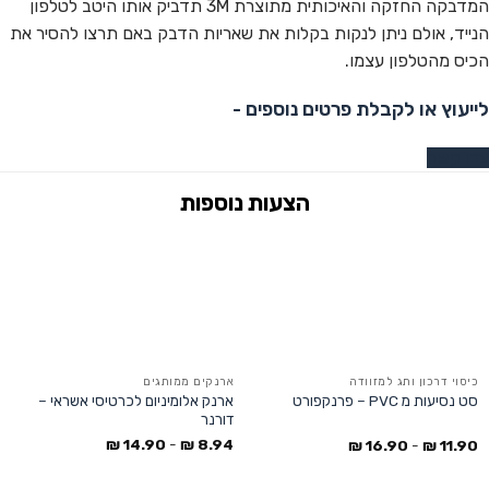
המדבקה החזקה והאיכותית מתוצרת 3M תדביק אותו היטב לטלפון
הנייד, אולם ניתן לנקות בקלות את שאריות הדבק באם תרצו להסיר את
הכיס מהטלפון עצמו.
לייעוץ או לקבלת פרטים נוספים -
צרו קשר
כיסוי דרכון ותג למזוודה
ארנקים ממותגים
ארנק אלומיניום לכרטיסי אשראי –
סט נסיעות מ PVC – פרנקפורט
דורנר
₪
14.90
-
₪
8.94
₪
16.90
-
₪
11.90