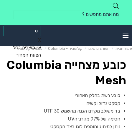
Skip
to
Products
content
search
0
X
אין מוצרים בסל
עמוד הבית
/
המותגים שלנו
/
קולומביה - Columbia
/
כובעים קולומביה
הצעת המחיר
כובע מצחייה Columbia
Mesh
כובע רשת בחלק האחורי
קסקט גדול וקשיח
בד משולב מקדם הגנה מהשמש UTF 30
חסימה של 97% מקרני הUV
ניתן למיתוג והוספת לוגו בצד הקסקט