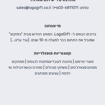
טלפון:
03-6811011
מייל:
sales@logogift.co.il
מי אנחנו
ברוכים הבאים ל- LogoGift. המותג החדש מבית "גימיקים"
שמוביל את התחום כבר למעלה מ-10 שנים.
[עוד עלינו...]
קטגוריות פופולריות
מוצרי פרסום
|
מתנות לעובדים
מתנות לכנסים
|
ממתקים
ממותגים
גאדג'טים
|
משחקי מנהלים
|
ספורט וכושר
חבילות שי
לפסח
|
עציצים ממותגים