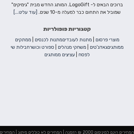
ברוכים הבאים ל- LogoGift. המותג החדש מבית "גימיקים"
שמוביל את התחום כבר למעלה מ-10 שנים.
[עוד עלינו...]
קטגוריות פופולריות
מוצרי פרסום
|
מתנות לעובדים
מתנות לכנסים
|
ממתקים
ממותגים
גאדג'טים
|
משחקי מנהלים
|
ספורט וכושר
חבילות שי
לפסח
|
עציצים ממותגים
המחירים הינם למינימום 2000 ₪ הזמנה | המחירים לא כוללים מיתוג | המחירים