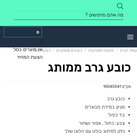
Skip
to
Products
content
search
0
X
אין מוצרים בסל
עמוד הבית
/
מתנות ממותגות
/
כובעים ממותגים
/
כובעי גרב
הצעת המחיר
כובע גרב ממותג
מק"ט
10045541
כובע גרב
מגיע במידת מבוגרים
בד כפול
צבע: כחול , אפור ושחור
ניתן למיתוג בולט עם הלוגו שלך