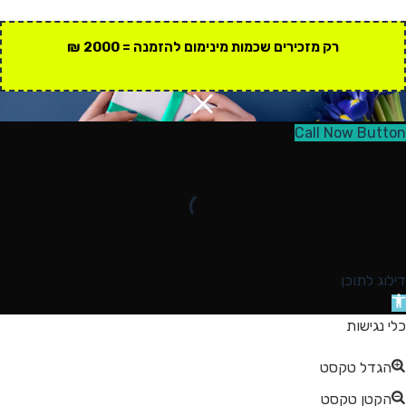
רק מזכירים שכמות מינימום להזמנה = 2000 ₪
Call Now Button
דילוג לתוכן
תח
רגל
כלי נגישות
גישות
הגדל טקסט
הקטן טקסט