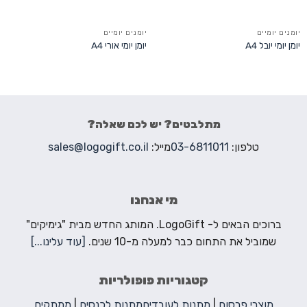
יומנים יומיים
יומנים יומיים
יומן יומי יובל A4
יומן יומי אורי A4
מתלבטים? יש לכם שאלה?
טלפון:
03-6811011
מייל:
sales@logogift.co.il
מי אנחנו
ברוכים הבאים ל- LogoGift. המותג החדש מבית "גימיקים"
שמוביל את התחום כבר למעלה מ-10 שנים.
[עוד עלינו...]
קטגוריות פופולריות
מוצרי פרסום
|
מתנות לעובדים
מתנות לכנסים
|
ממתקים