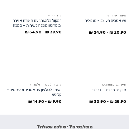
מעמד שולחני
מוצרי קיץ
רמקול בלוטות' עם תאורת אווירה
עץ אטבים מעוצב – מגנוליה
ומיקרופון מובנה לשיחות – סמבה
₪
54.90
-
₪
39.90
₪
24.90
-
₪
20.90
תיקי גב ממותגים
מתנות למשרד ולמנהל
מעמד לטלפון עם אטבים וקליפסים –
תיק גב מרופד – דנלופ
קליפא
₪
14.90
-
₪
9.90
₪
30.90
-
₪
25.90
מתלבטים? יש לכם שאלה?