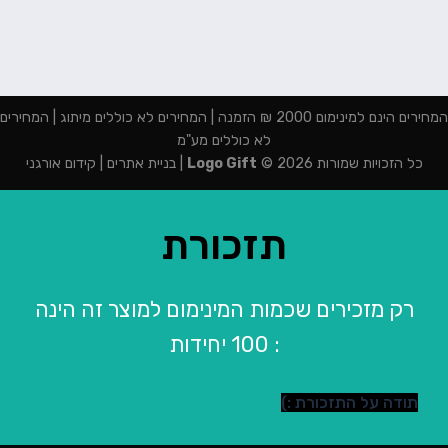
המחירים הינם למינימום 2000 ₪ הזמנה | המחירים לא כוללים מיתוג | המחירים
לא כוללים מע"מ
כל הזכויות שמורות 2026 ©
Logo Gift
|
בניית אתרים
|
קידום אורגני
תזכורת
רק מזכירים שכמות המינימום למוצר זה הינה
: 100 יחידות
תודה על התזכורת :)