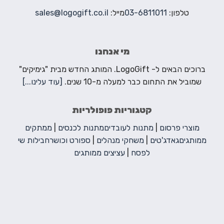
טלפון:
03-6811011
מייל:
sales@logogift.co.il
מי אנחנו
ברוכים הבאים ל- LogoGift. המותג החדש מבית "גימיקים"
שמוביל את התחום כבר למעלה מ-10 שנים.
[עוד עלינו...]
קטגוריות פופולריות
מוצרי פרסום
|
מתנות לעובדים
מתנות לכנסים
|
ממתקים
ממותגים
גאדג'טים
|
משחקי מנהלים
|
ספורט וכושר
חבילות שי
לפסח
|
עציצים ממותגים