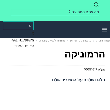
Skip
to
Products
content
search
0
X
אין מוצרים בסל
עמוד הבית
/
מתנות לפי אירוע
/
מתנות לקיץ לעובדים
/
צידניות ממותגות
הצעת המחיר
הרמוניקה
מק"ט
10051617
הלוגו שלכם על המוצרים שלנו