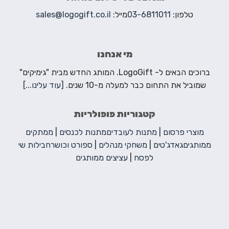
טלפון:
03-6811011
מייל:
sales@logogift.co.il
מי אנחנו
ברוכים הבאים ל- LogoGift. המותג החדש מבית "גימיקים"
שמוביל את התחום כבר למעלה מ-10 שנים.
[עוד עלינו...]
קטגוריות פופולריות
מוצרי פרסום
|
מתנות לעובדים
מתנות לכנסים
|
ממתקים
ממותגים
גאדג'טים
|
משחקי מנהלים
|
ספורט וכושר
חבילות שי
לפסח
|
עציצים ממותגים