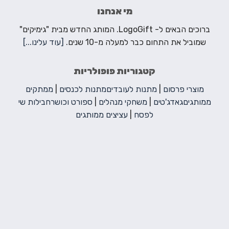
מי אנחנו
ברוכים הבאים ל- LogoGift. המותג החדש מבית "גימיקים"
שמוביל את התחום כבר למעלה מ-10 שנים.
[עוד עלינו...]
קטגוריות פופולריות
מוצרי פרסום
|
מתנות לעובדים
מתנות לכנסים
|
ממתקים
ממותגים
גאדג'טים
|
משחקי מנהלים
|
ספורט וכושר
חבילות שי
לפסח
|
עציצים ממותגים