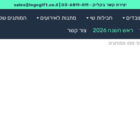
יצירת קשר בקליק -
03-6811-011
|
sales@logogift.co.il
ובדים
חבילות שי
מתנות לאירועים
המותגים שלנ
ראש השנה 2026
צור קשר
י ממו ממותגים