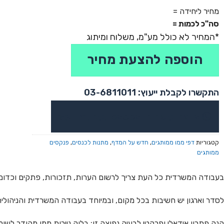
כמות של בלוק ניירות ממו - סלרנו
מחיר ליחידה =
סה"כ לכמות =
הוספה להצעת מחיר
התקשרו לקבלת ייעוץ: 03-6811011
או צרו קשר בוואטסאפ לקבלת ייעוץ
קטגוריות
דפי ממו ממותגים
,
חדש על המדף
,
מתנות לכנסים
,
פנקסים
ממותגים
בעבודה המשרדית כל העת צריך לרשום הערות, תזכורות, פתקים וכדומה
לסדר וארגון יש חשיבות בכל מקום, ובמיוחד בעבודה המשרדית והניהולית
הנה פתרון אידאלי ופרקטי לבעיה נפוצה זו: בלוק ניירות ממו מהודר לשולח