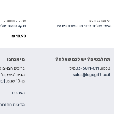
דפי ממו ממותגים
פנקסים ממותגים
מעמד שולחני לדפי ממו בצורת בית עץ
פנקס טבעות שולחנ
₪
18.90
מתלבטים? יש לכם שאלה?
מי אנחנו
טלפון:
03-6811-011
מייל:
sales@logogift.co.il
מבית "גימיקים"
מ-10 שנים.
[עוד
מאמרים
מדיניות החזרות