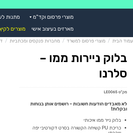
Skip
to
מוצרי פרסום וקד"מ
מתנות לע
content
מארזים בעיצוב אישי
מוצרים לקיץ
עמוד הבית
/
מוצרי פרסום למשרד
/
מחברות פנקסים ומכתביות
/
דפ
בלוק ניירות ממו –
סלרנו
מק"ט
LE0065
לא מאבדים הודעות חשובות – רושמים אותן בנוחות
ובקלות!
בלוק נייר ממו איכותי
כריכת PU קשיחה הקשורה בסרט דקורטיבי יפה
ויוקרתי