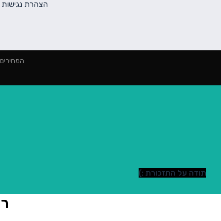
הצהרת נגישות
המחירים הינם למינימום 2000 ₪ הז
תודה על התזכורת :)
רו