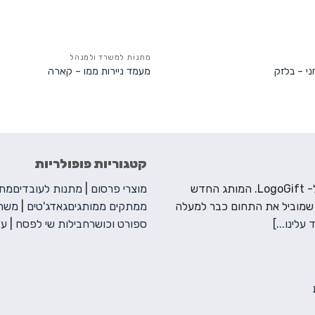
+
מתנות למשרד ולמנהל
י – בלזק
מעמד ניירות ממו – קארה
קטגוריות פופולריות
ברוכים הבאים ל- LogoGift. המותג החדש
מוצרי פרסום
|
מתנות לעובדים
מתנ
 שמוביל את התחום כבר למעלה
ממתקים ממותגים
גאדג'טים
|
משחק
 עלינו...]
ספורט וכושר
חבילות שי לפסח
|
עצ