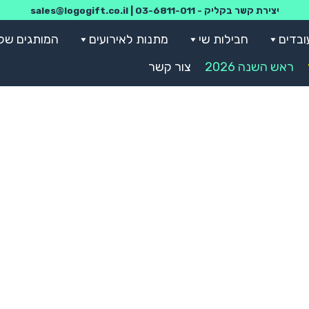
יצירת קשר בקליק -
03-6811-011
|
sales@logogift.co.il
ובדים
חבילות שי
מתנות לאירועים
המותגים שלנ
ראש השנה 2026
צור קשר