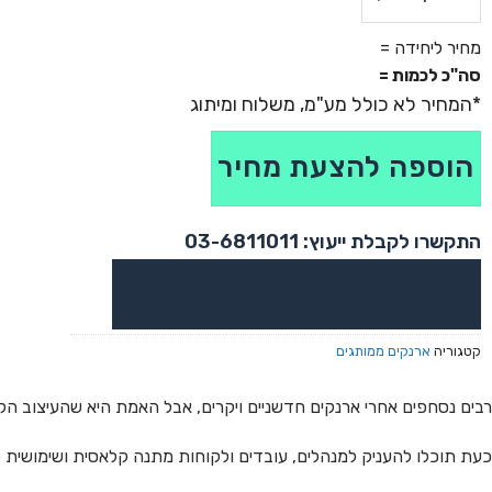
כמות של ארנק עור שתי כנפיים - פרמה
מחיר ליחידה =
סה"כ לכמות =
הוספה להצעת מחיר
התקשרו לקבלת ייעוץ: 03-6811011
או צרו קשר בוואטסאפ לקבלת ייעוץ
קטגוריה
ארנקים ממותגים
רבים נסחפים אחרי ארנקים חדשניים ויקרים, אבל האמת היא שהעיצוב הק
כעת תוכלו להעניק למנהלים, עובדים ולקוחות מתנה קלאסית ושימושית כ