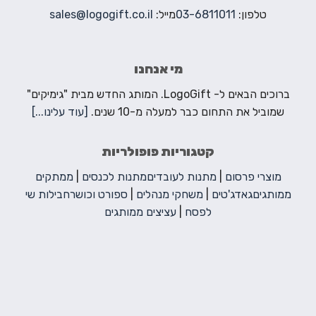
טלפון:
03-6811011
מייל:
sales@logogift.co.il
מי אנחנו
ברוכים הבאים ל- LogoGift. המותג החדש מבית "גימיקים"
שמוביל את התחום כבר למעלה מ-10 שנים.
[עוד עלינו...]
קטגוריות פופולריות
מוצרי פרסום
|
מתנות לעובדים
מתנות לכנסים
|
ממתקים
ממותגים
גאדג'טים
|
משחקי מנהלים
|
ספורט וכושר
חבילות שי
לפסח
|
עציצים ממותגים