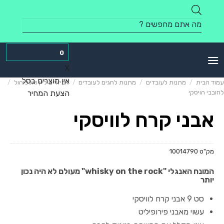
Skip
to
Products
content
search
0
X
אין מוצרים בסל
עמוד הבית
/
מתנות לעובדים
/
מתנות לחגים לעובדים
/
אביזרים ליין ואלכוהול
/
לחובבי הויסקי
הצעת המחיר
אבני קרח לוויסקי
מק"ט
10014790
המונח האנגלי "whisky on the rock" מעולם לא היה נכון
יותר
סט 9 אבני קרח לוויסקי
עשוי מאבני פירופיליט