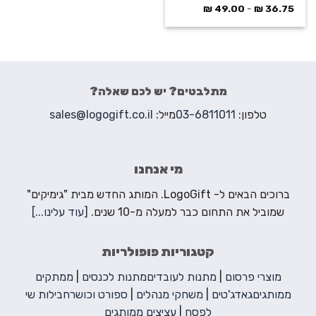
₪
49.00
-
₪
36.75
מתלבטים? יש לכם שאלה?
טלפון:
03-6811011
מייל:
sales@logogift.co.il
מי אנחנו
ברוכים הבאים ל- LogoGift. המותג החדש מבית "גימיקים"
שמוביל את התחום כבר למעלה מ-10 שנים.
[עוד עלינו...]
קטגוריות פופולריות
מוצרי פרסום
|
מתנות לעובדים
מתנות לכנסים
|
ממתקים
ממותגים
גאדג'טים
|
משחקי מנהלים
|
ספורט וכושר
חבילות שי
לפסח
|
עציצים ממותגים