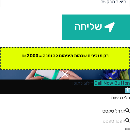
שליחה
רק מזכירים שכמות מינימום להזמנה = 2000 ₪
Call Now Button
דילוג לתוכן
תח
רגל
כלי נגישות
גישות
הגדל טקסט
הקטן טקסט