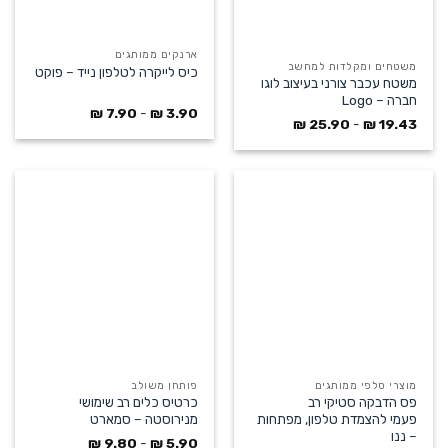
ארנקים ממותגים
משטחים ומקלדות למחשב
כיס לייקרה לטלפון נייד – פוקט
משטח עכבר צורני בעיצוב לוגו
חברה – Logo
₪
7.90
-
₪
3.90
₪
25.90
-
₪
19.43
מוצרי סלפי ממותגים
פותחן משולב
פס הדבקה סטיקי רב
כרטיס כלים רב שימושי
פעמי להצמדת טלפון, מפתחות
מנירוסטה – סמארט
– ננו
₪
9.80
-
₪
5.90