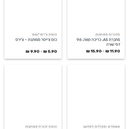
מחברות ממותגות
כוסות צ'ייסר/שוט
מחברת A5, כריכה קשה, 96
כוס צ'ייסר ממותגת – צ'ירס
דפי שורה
₪
15.90
-
₪
11.90
₪
9.90
-
₪
5.90
משטחים ומקלדות למחשב
כוסות זכוכית ממותגות