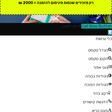
רק מזכירים שכמות מינימום להזמנה = 2000 ₪
Call Now Button
דילוג לתוכן
תח
רגל
כלי נגישות
גישות
הגדל טקסט
הקטן טקסט
גווני אפור
ניגודיות גבוהה
ניגודיות הפוכה
רקע בהיר
הדגשת קישורים
פונט קריא