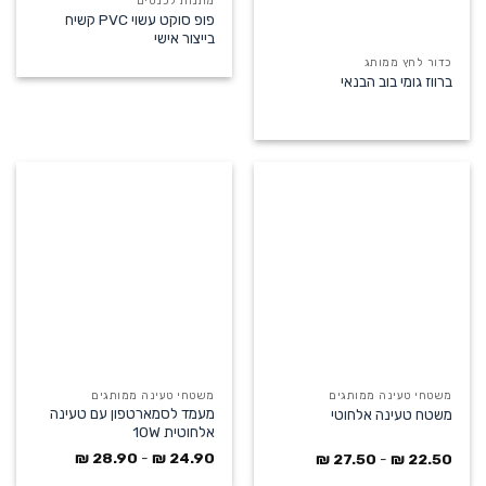
מתנות לכנסים
פופ סוקט עשוי PVC קשיח
בייצור אישי
כדור לחץ ממותג
ברווז גומי בוב הבנאי
משטחי טעינה ממותגים
משטחי טעינה ממותגים
מעמד לסמארטפון עם טעינה
משטח טעינה אלחוטי
אלחוטית 10W
₪
28.90
-
₪
24.90
₪
27.50
-
₪
22.50