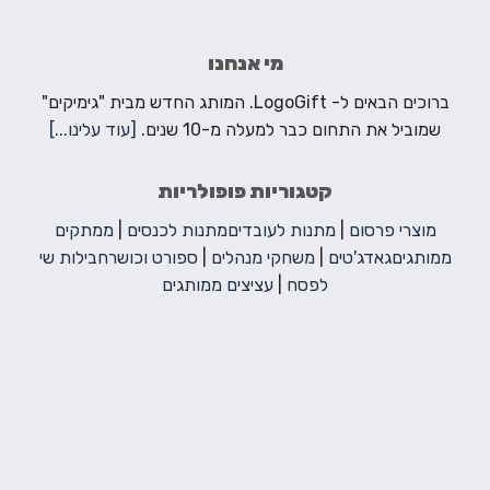
מי אנחנו
ברוכים הבאים ל- LogoGift. המותג החדש מבית "גימיקים"
שמוביל את התחום כבר למעלה מ-10 שנים.
[עוד עלינו...]
קטגוריות פופולריות
מוצרי פרסום
|
מתנות לעובדים
מתנות לכנסים
|
ממתקים
ממותגים
גאדג'טים
|
משחקי מנהלים
|
ספורט וכושר
חבילות שי
לפסח
|
עציצים ממותגים