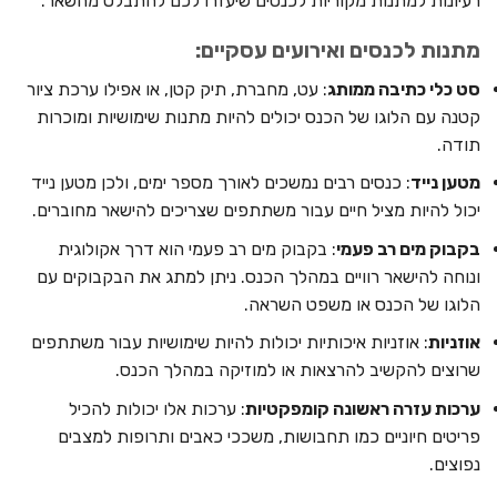
רעיונות למתנות מקוריות לכנסים שיעזרו לכם להתבלט מהשאר:
מתנות לכנסים ואירועים עסקיים:
סט כלי כתיבה ממותג
: עט, מחברת, תיק קטן, או אפילו ערכת ציור
קטנה עם הלוגו של הכנס יכולים להיות מתנות שימושיות ומוכרות
תודה.
מטען נייד
: כנסים רבים נמשכים לאורך מספר ימים, ולכן מטען נייד
יכול להיות מציל חיים עבור משתתפים שצריכים להישאר מחוברים.
בקבוק מים רב פעמי
: בקבוק מים רב פעמי הוא דרך אקולוגית
ונוחה להישאר רוויים במהלך הכנס. ניתן למתג את הבקבוקים עם
הלוגו של הכנס או משפט השראה.
אוזניות
: אוזניות איכותיות יכולות להיות שימושיות עבור משתתפים
שרוצים להקשיב להרצאות או למוזיקה במהלך הכנס.
ערכות עזרה ראשונה קומפקטיות
: ערכות אלו יכולות להכיל
פריטים חיוניים כמו תחבושות, משככי כאבים ותרופות למצבים
נפוצים.