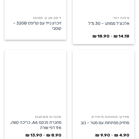
טיפוח ויופי
דיסק און קי ממותג
זיכרון נייד עם קליפס 32GB –
אלכוג'ל ממותג – 30 מ"ל
קוסבי
₪
18.90
-
₪
14.18
מחזיקי מפתחות מיוחדים
מחברות ממותגות
מחברת פנקס A6, כריכה קשה,
מחזיק מפתחות עם מטר – בוב
96 דפי שורה
₪
13.90
-
₪
8.90
₪
9.90
-
₪
4.90