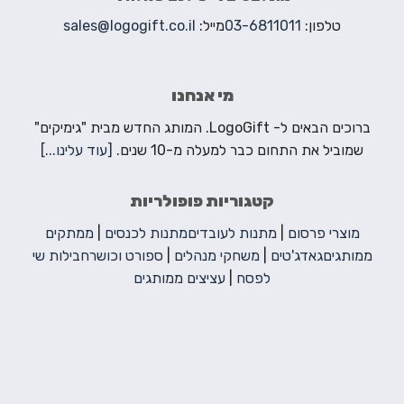
טלפון:
03-6811011
מייל:
sales@logogift.co.il
מי אנחנו
ברוכים הבאים ל- LogoGift. המותג החדש מבית "גימיקים"
שמוביל את התחום כבר למעלה מ-10 שנים.
[עוד עלינו...]
קטגוריות פופולריות
מוצרי פרסום
|
מתנות לעובדים
מתנות לכנסים
|
ממתקים
ממותגים
גאדג'טים
|
משחקי מנהלים
|
ספורט וכושר
חבילות שי
לפסח
|
עציצים ממותגים