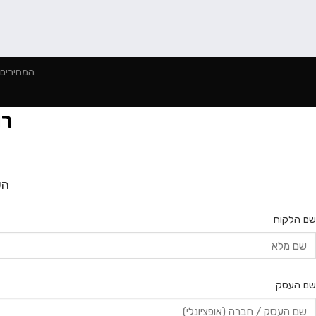
המחירים הינם למינימום 2000 ₪ הז
רו
הש
שם הלקוח
שם העסק