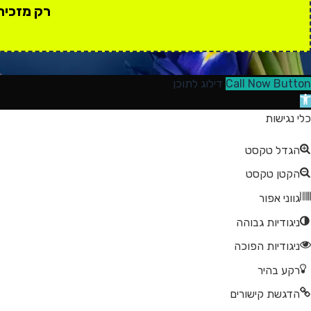
רק מזכירים
Call Now Button
דילוג לתוכן
תח
רגל
כלי נגישות
גישות
הגדל טקסט
הקטן טקסט
גווני אפור
ניגודיות גבוהה
ניגודיות הפוכה
רקע בהיר
הדגשת קישורים