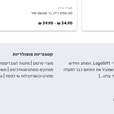
מארזי נרות
סט מפיץ ריח, נר ומבשם אויר
₪
39.90
-
₪
34.90
קטגוריות פופולריות
ברוכים הבאים ל- LogoGift. המותג החדש
מוצרי פרסום
|
מתנות לעובדים
מתנ
 שמוביל את התחום כבר למעלה
ממתקים ממותגים
גאדג'טים
|
משחק
 עלינו...]
ספורט וכושר
חבילות שי לפסח
|
עצ