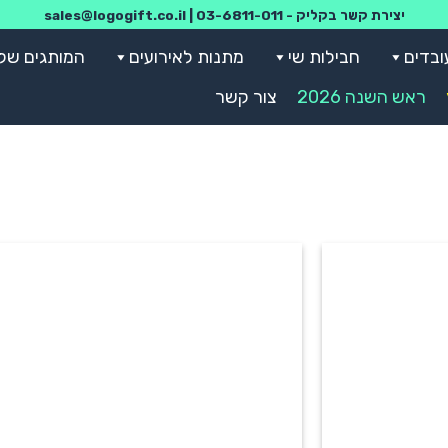
יצירת קשר בקליק -
03-6811-011
|
sales@logogift.co.il
ובדים
חבילות שי
מתנות לאירועים
המותגים שלנ
ראש השנה 2026
צור קשר