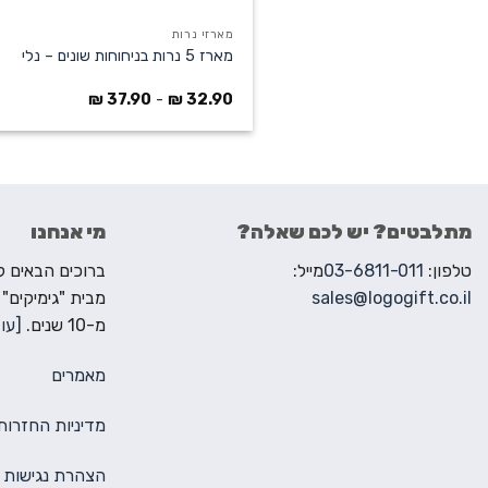
מארזי נרות
מארז 5 נרות בניחוחות שונים – נלי
₪
37.90
-
₪
32.90
מתלבטים? יש לכם שאלה?
מי אנחנו
טלפון:
03-6811-011
מייל:
sales@logogift.co.il
מבית "גימיקים"
מ-10 שנים.
[עוד
מאמרים
מדיניות החזרות
הצהרת נגישות