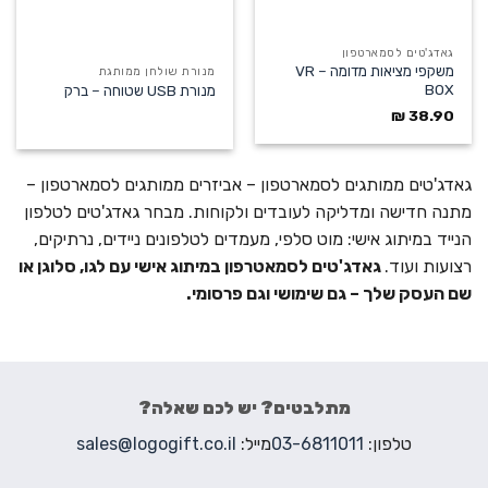
גאדג'טים לסמארטפון
משקפי מציאות מדומה – VR
מנורת שולחן ממותגת
BOX
מנורת USB שטוחה – ברק
₪
38.90
גאדג'טים ממותגים לסמארטפון – אביזרים ממותגים לסמארטפון –
מתנה חדישה ומדליקה לעובדים ולקוחות. מבחר גאדג'טים לטלפון
הנייד במיתוג אישי: מוט סלפי, מעמדים לטלפונים ניידים, נרתיקים,
רצועות ועוד.
גאדג'טים לסמאטרפון במיתוג אישי עם לגו, סלוגן או
שם העסק שלך – גם שימושי וגם פרסומי.
מתלבטים? יש לכם שאלה?
טלפון:
03-6811011
מייל:
sales@logogift.co.il