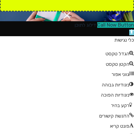
Call Now Button
דילוג לתוכן
תח
רגל
כלי נגישות
גישות
הגדל טקסט
הקטן טקסט
גווני אפור
ניגודיות גבוהה
ניגודיות הפוכה
רקע בהיר
הדגשת קישורים
פונט קריא