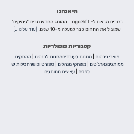
מי אנחנו
ברוכים הבאים ל- LogoGift. המותג החדש מבית "גימיקים"
שמוביל את התחום כבר למעלה מ-10 שנים.
[עוד עלינו...]
קטגוריות פופולריות
מוצרי פרסום
|
מתנות לעובדים
מתנות לכנסים
|
ממתקים
ממותגים
גאדג'טים
|
משחקי מנהלים
|
ספורט וכושר
חבילות שי
לפסח
|
עציצים ממותגים