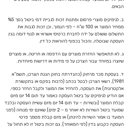
הבאים.
ב. לגימיקים מוצרי פרסום ומתנות זכות לגביית דמי ביטול בסך %5
ממחיר המוצר או 100 ש“ח – לפי הנמוך, וכן זכות לגבות את
התשלום ששולם על ידה לחברת כרטיסי אשראי או לגוף דומה בגין
העסקה שבוטלה, והכול בכפוף להוראות כל דין.
ג. לא תתאפשר החזרת מוצרים עם הדפסה או חריטה, או מוצרים
שיוצרו במיוחד עבור הצרכן על פי מידות או דרישות מיוחדות.
ד. בעסקת מכר מרחוק (כהגדרתה בחוק הגנת הצרכן, תשמ“א
1981), רשאי הצרכן לבטל בכתב (לרבות בפקס או בתקשורת
אלקטרונית) את העסקה, להחזיר את המוצר ולקבל החזר כספי,
אם הודיע לגימיקים על ביטול העסקה כאמור עד תום 14 יום מיום
קבלת המוצר (ובשירות – עד תום 14 יום מיום עשיית העסקה ובלבד
שמועד ביטול השירות לא יאוחר מ – 2 ימים) שאינם ימי מנוחה (לפני
המועד בו אמור השירות להינתן) או מיום קבלת מסמך פרטי
העסקה כקבוע בדין (לפי המאוחר). גם זכות ביטול זו לא תחול על