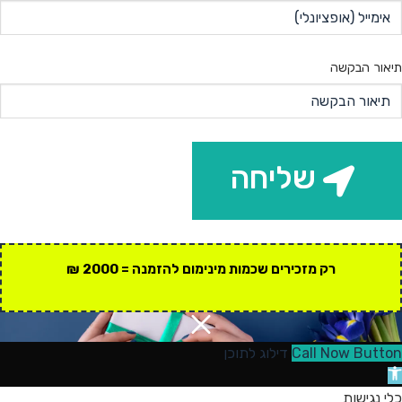
תיאור הבקשה
שליחה
רק מזכירים שכמות מינימום להזמנה = 2000 ₪
Call Now Button
דילוג לתוכן
תח
רגל
כלי נגישות