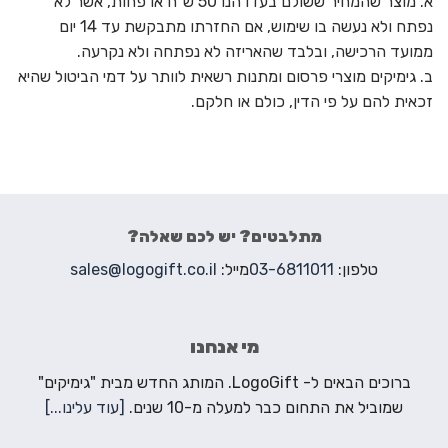
א. מוצר שהמחיר ששולם בעדו הנו 50 ש“ח או פחות, אשר לא
נפתח ולא נעשה בו שימוש, אם החזרתו מתבקשת עד 14 יום
ממועד הרכישה, ובלבד שהאריזה לא נפתחה ולא נקרעה.
ב. גימיקים מוצרי פרסום ומתנות רשאית לוותר על דמי הביטול שהיא
זכאית להם על פי הדין, כולם או חלקם.
מתלבטים? יש לכם שאלה?
טלפון:
03-6811011
מייל:
sales@logogift.co.il
מי אנחנו
ברוכים הבאים ל- LogoGift. המותג החדש מבית "גימיקים"
שמוביל את התחום כבר למעלה מ-10 שנים.
[עוד עלינו...]