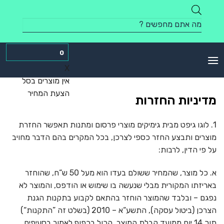
Skip
to
Products
content
search
0
X
אין מוצרים בסל
הצעת המחיר
מדיניות החזרות
1. לוגו גיפט מבית גימיקים מוצרי פרסום ומתנות
תאפשר החזרת
מוצרים ותבצע החזר כספי לצרכן, בכל המקרים בהם הדבר מחויב
על
פי הדין, לרבות:
א. כל מוצר, שהמחיר ששולם בעדו הוא מעל 50 ש“ח, שהוחזר
באריזתו המקורית מבלי שנעשה בו שימוש או הודפס, והמוצר לא
נפגם – ובלבד שהמוצר הוחזר בהתאם לקבוע בתקנות הגנת
הצרכן (ביטול עסקה), התשע“א – 2010 (בשלט זה ”התקנות“)
תוך 14 יום ממועד קבלת המוצר. הכול בכפוף לאמור בסעיפים